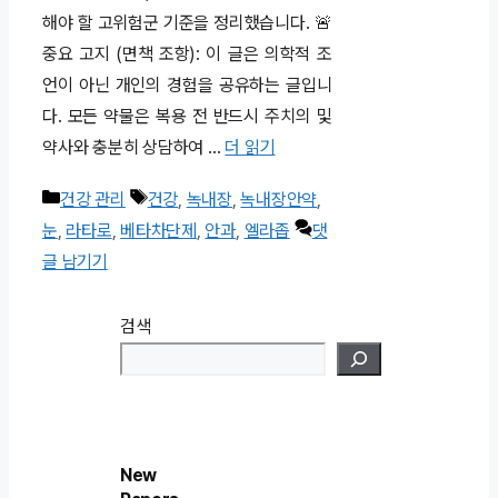
해야 할 고위험군 기준을 정리했습니다. 🚨
중요 고지 (면책 조항): 이 글은 의학적 조
언이 아닌 개인의 경험을 공유하는 글입니
다. 모든 약물은 복용 전 반드시 주치의 및
약사와 충분히 상담하여 …
더 읽기
카
태
건강 관리
건강
,
녹내장
,
녹내장안약
,
테
그
눈
,
라타로
,
베타차단제
,
안과
,
엘라좁
댓
고
글 남기기
리
검색
New