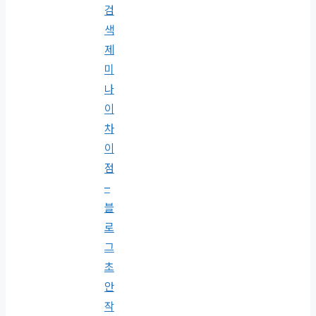
검
색
제
미
나
이
차
이
점
–
블
로
그
초
안
작