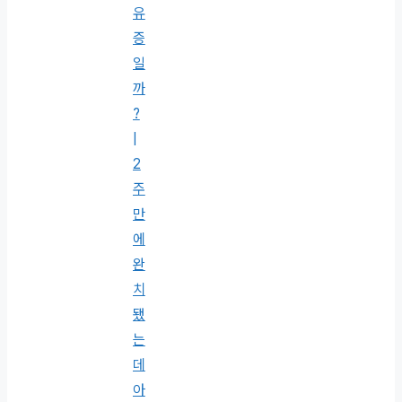
유
증
일
까
?
|
2
주
만
에
완
치
됐
는
데
아