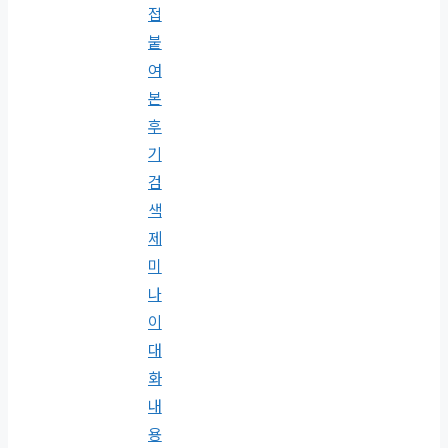
접
붙
여
본
후
기
검
색
제
미
나
이
대
화
내
용