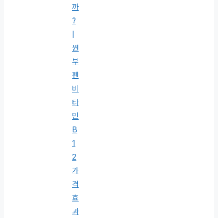
까
?
|
원
부
펜
비
타
민
B
1
2
가
격
효
과