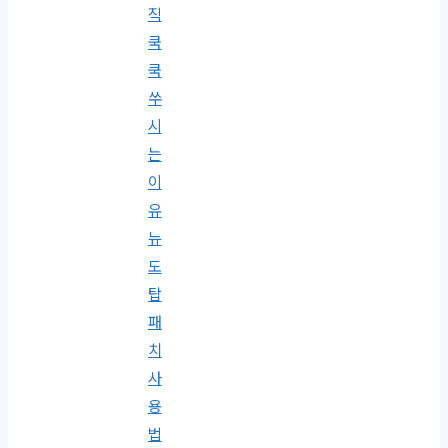
직
쿡
쿡
쑤
시
는
이
유
뉴
도
탑
패
치
사
용
법