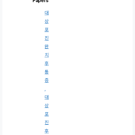
Papers
대
상
포
진
완
치
후
통
증
,
대
상
포
진
후