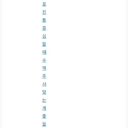
포
진
통
증
심
할
때
수
액
주
사
맞
는
게
좋
을