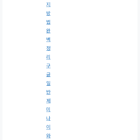
지
방
법
완
벽
정
리
구
글
일
반
제
미
나
이
와