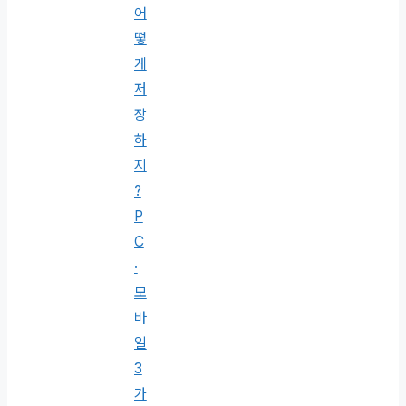
어
떻
게
저
장
하
지
?
P
C
·
모
바
일
3
가