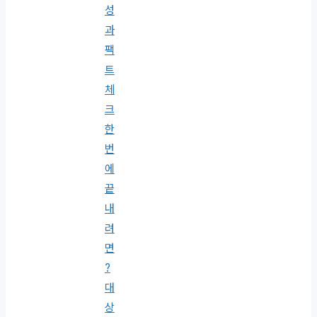
성
과
팩
트
체
크
한
번
에
끝
내
려
면
?
대
상