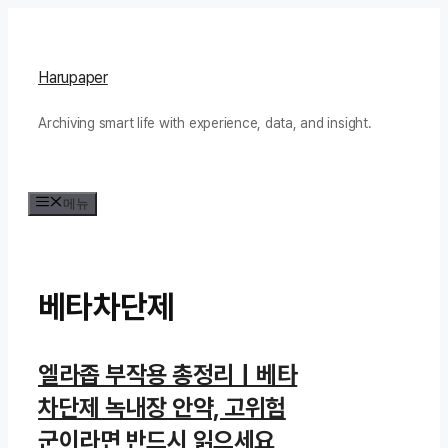
컨
텐
츠
Harupaper
로
Archiving smart life with experience, data, and insight.
건
너
뛰
메뉴
기
베타차단제
엘라좁 부작용 총정리｜베타
차단제 녹내장 안약, 고위험
군이라면 반드시 읽으세요