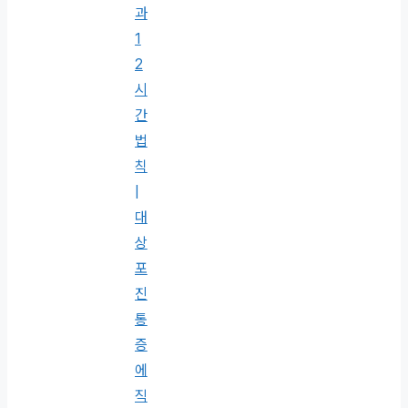
과
1
2
시
간
법
칙
|
대
상
포
진
통
증
에
직