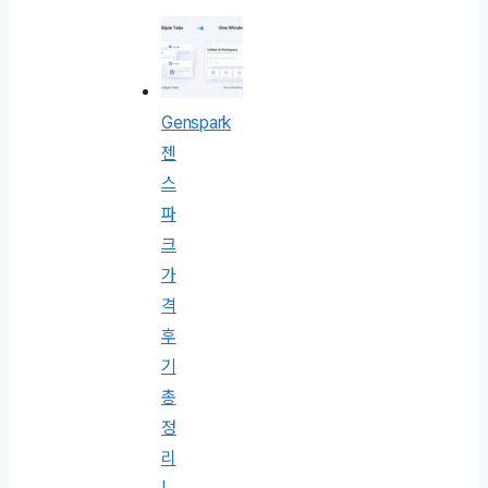
Genspark
젠
스
파
크
가
격
후
기
총
정
리