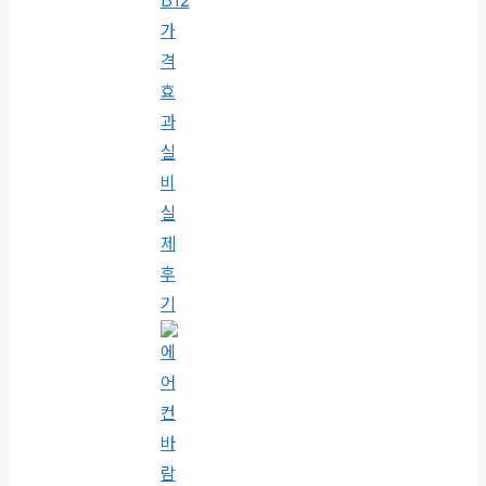
B12
가
격
효
과
실
비
실
제
후
기