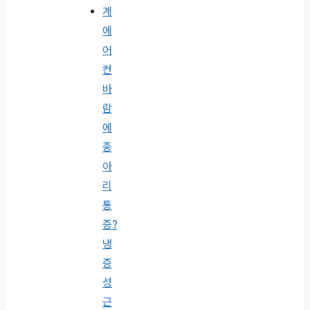
에
어
컨
바
람
에
종
아
리
통
증?
냉
증
성
근