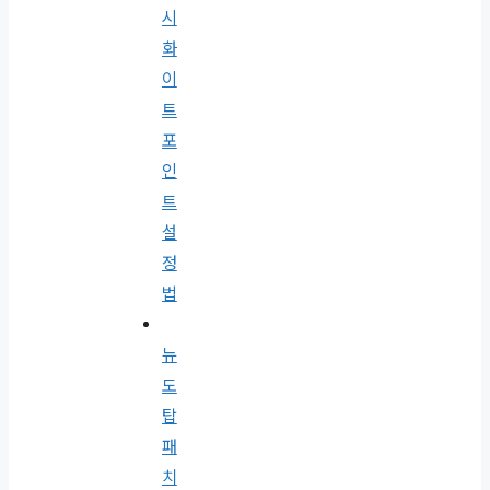
시
화
이
트
포
인
트
설
정
법
뉴
도
탑
패
치