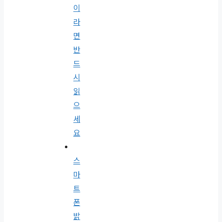
이
라
면
반
드
시
읽
으
세
요
스
마
트
폰
밝