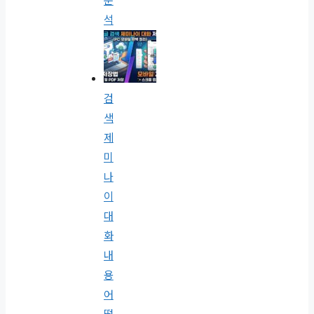
분
석
검
색
제
미
나
이
대
화
내
용
어