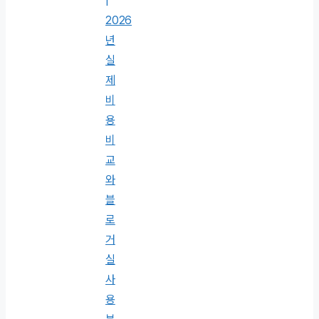
|
2026
년
실
제
비
용
비
교
와
블
로
거
실
사
용