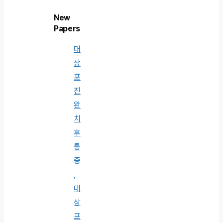
New
Papers
대
상
포
진
완
치
후
통
증
,
대
상
포