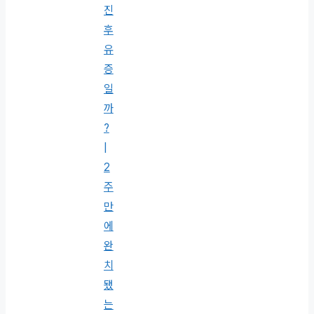
진
후
유
증
일
까
?
|
2
주
만
에
완
치
됐
는