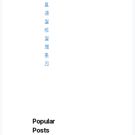
효
과
실
비
실
제
후
기
Popular
Posts