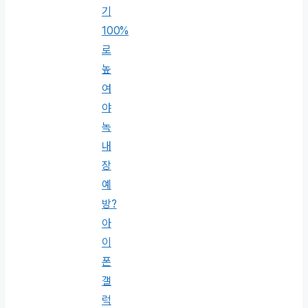
기
100%
로
높
여
야
녹
내
장
예
방?
아
이
폰
갤
럭