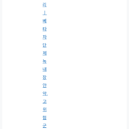
리
｜
베
타
차
단
제
녹
내
장
안
약,
고
위
험
군