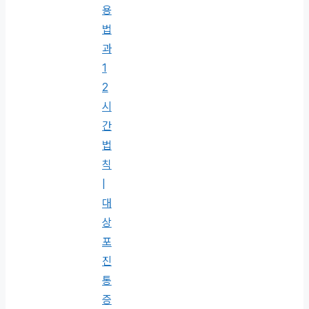
용
법
과
1
2
시
간
법
칙
|
대
상
포
진
통
증