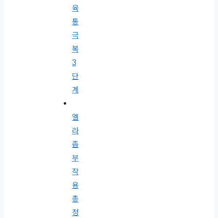
육
통
극
복
3
단
계
엘
라
좁
부
작
용
총
정