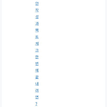
안
작
성
과
팩
트
체
크
한
번
에
끝
내
려
면
?