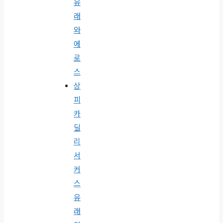
피
카
딜
리
서
커
스
유
래