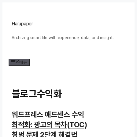
컨
텐
츠
Harupaper
로
Archiving smart life with experience, data, and insight.
건
너
뛰
메뉴
기
블로그수익화
워드프레스 애드센스 수익
최적화: 광고의 목차(TOC)
침범 문제 2단계 해결법