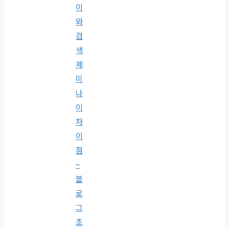
이
와
검
색
제
미
나
이
차
이
점
–
블
로
그
초