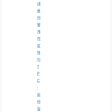
내
용
어
떻
게
저
장
하
지
?
P
C
·
모
바
일