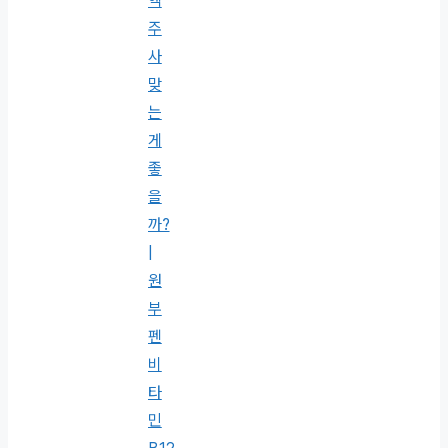
액
주
사
맞
는
게
좋
을
까?
|
원
부
펜
비
타
민