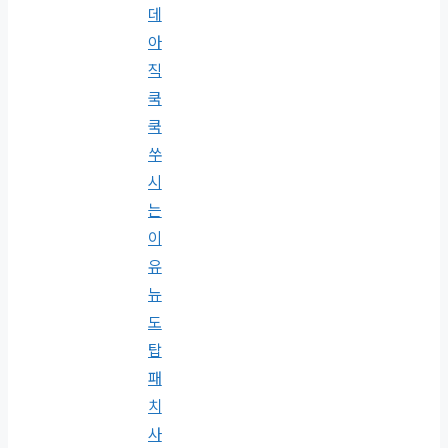
데
아
직
쿡
쿡
쑤
시
는
이
유
뉴
도
탑
패
치
사