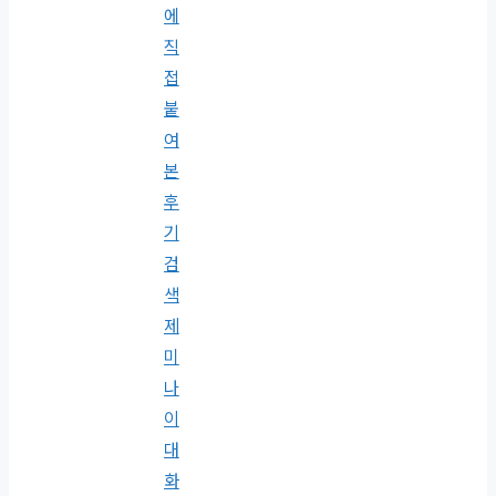
에
직
접
붙
여
본
후
기
검
색
제
미
나
이
대
화