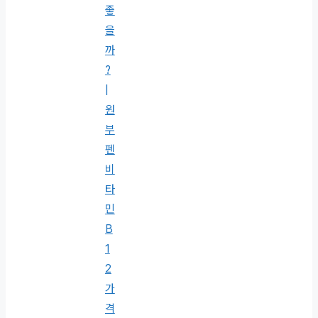
좋
을
까
?
|
원
부
펜
비
타
민
B
1
2
가
격