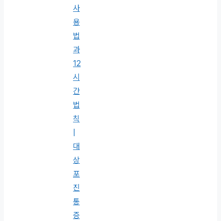
사
용
법
과
12
시
간
법
칙
|
대
상
포
진
통
증