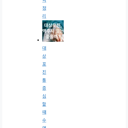
벽
정
리
대
상
포
진
통
증
심
할
때
수