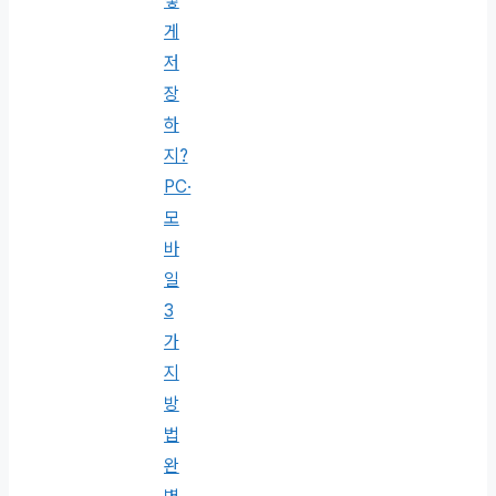
떻
게
저
장
하
지?
PC·
모
바
일
3
가
지
방
법
완