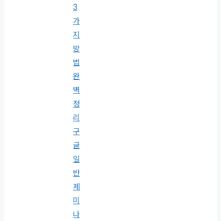
3
가
지
방
법
완
벽
정
리
구
글
일
반
제
미
나