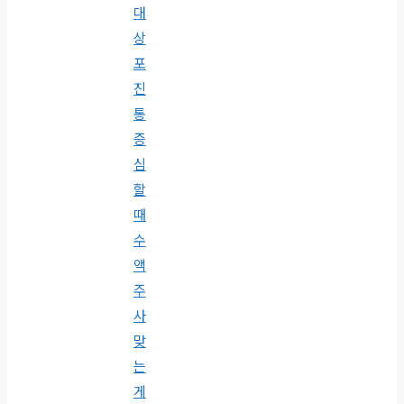
대
상
포
진
통
증
심
할
때
수
액
주
사
맞
는
게