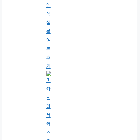
에
직
접
붙
여
본
후
기