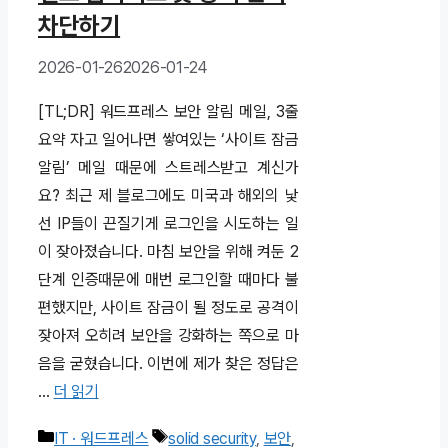
차단하기
2026-01-26
2026-01-24
[TL;DR] 워드프레스 보안 알림 메일, 3줄
요약 자고 일어나면 쌓여있는 ‘사이트 잠금
알림’ 메일 때문에 스트레스받고 계신가
요? 최근 제 블로그에도 미국과 해외의 낯
선 IP들이 끈질기게 로그인을 시도하는 일
이 잦아졌습니다. 마침 보안을 위해 켜둔 2
단계 인증때문에 매번 로그인할 때마다 불
편했지만, 사이트 잠금이 될 정도로 공격이
잦아져 오히려 보안을 강화하는 쪽으로 마
음을 굳혔습니다. 이번에 제가 찾은 정답은
…
더 읽기
카
태
IT · 워드프레스
solid security
,
보안
,