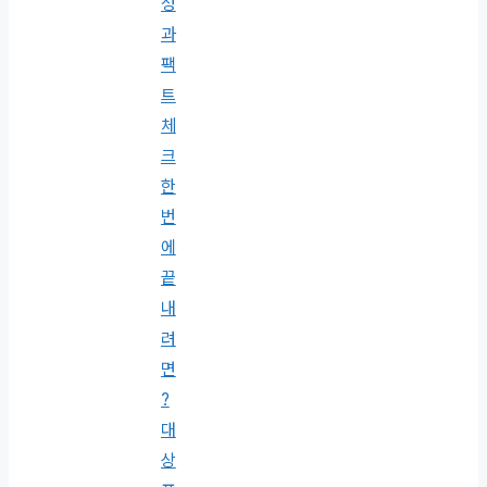
성
과
팩
트
체
크
한
번
에
끝
내
려
면
?
대
상