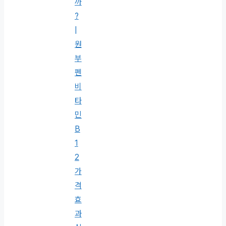
까
?
|
원
부
펜
비
타
민
B
1
2
가
격
효
과