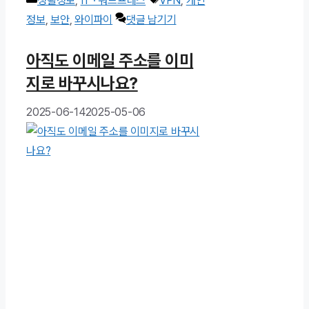
생활정보
,
IT · 워드프레스
VPN
,
개인
테
그
정보
,
보안
,
와이파이
댓글 남기기
고
아직도 이메일 주소를 이미
리
지로 바꾸시나요?
2025-06-14
2025-05-06