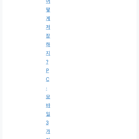
어
떻
게
저
장
하
지
?
P
C
·
모
바
일
3
가