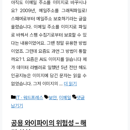
아직도 이메일 주소를 이미지로 바꾸시나
요? 2009년, 메일주소를 그래픽파일로!
스패머로부터 메일주소 보호하기라는 글을
올렸습니다. 이메일 주소를 이미지로 파일
로 바꿔서 스팸 수집기로부터 보호할 수 있
다는 내용이었어요. 그땐 정말 유용한 방법
이었죠. 그런데 요즘도 과연 그 방법이 통할
까요? 1. 요즘은 AI도 이미지를 읽습니다 제
가 데이터 라벨러로 일했던 5년 전만 해도
인공지능은 이미지에 담긴 문자는 읽을 수
없었습니다. 그저 이미지의 …
더 읽기
카
태
IT · 워드프레스
보안
,
이메일
댓글
테
그
남기기
고
공용 와이파이의 위험성 – 해
리