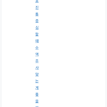
포
진
통
증
심
할
때
수
액
주
사
맞
는
게
좋
을