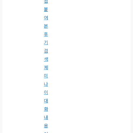
접
붙
여
본
후
기
검
색
제
미
나
이
대
화
내
용