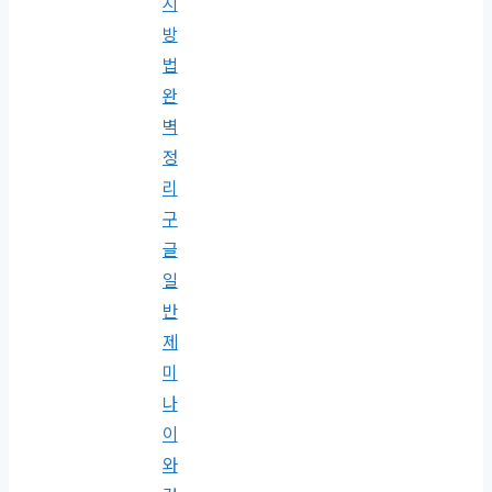
지
방
법
완
벽
정
리
구
글
일
반
제
미
나
이
와