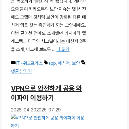
는 목소리가 들린 지 꽤 됐습니다. 게다가
요즘 들어 카카오톡의 보안 이슈는 몇 년 전
에도 그랬던 것처럼 보안이 강화된 다른 메
신저 앱을 찾는 촉진제가 되는 모양새에요.
이번 글에선 전에도 소개했던 러시아의 텔
레그램과 미국의 시그널이라는 메신저 2종
을 소개, 비교해 보도록 …
더 읽기
카
태
IT · 워드프레스
app
,
메신저
,
보안
테
그
댓글 남기기
고
VPN으로 안전하게 공용 와
리
이파이 이용하기
2026-04-20
2025-07-29