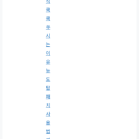
직
쿡
쿡
쑤
시
는
이
유
뉴
도
탑
패
치
사
용
법