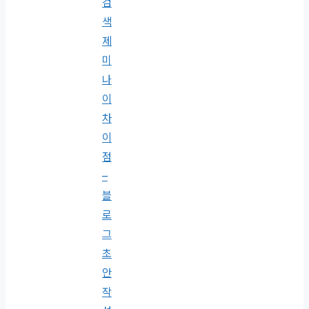
검
색
제
미
나
이
차
이
점
–
블
로
그
초
안
작