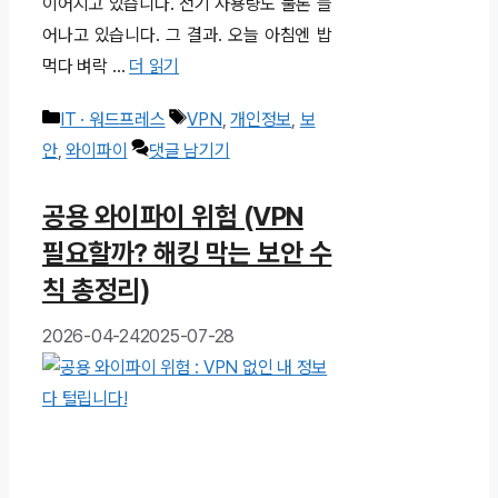
이어지고 있습니다. 전기 사용량도 물론 늘
어나고 있습니다. 그 결과. 오늘 아침엔 밥
먹다 벼락 …
더 읽기
카
태
IT · 워드프레스
VPN
,
개인정보
,
보
테
그
안
,
와이파이
댓글 남기기
고
공용 와이파이 위험 (VPN
리
필요할까? 해킹 막는 보안 수
칙 총정리)
2026-04-24
2025-07-28