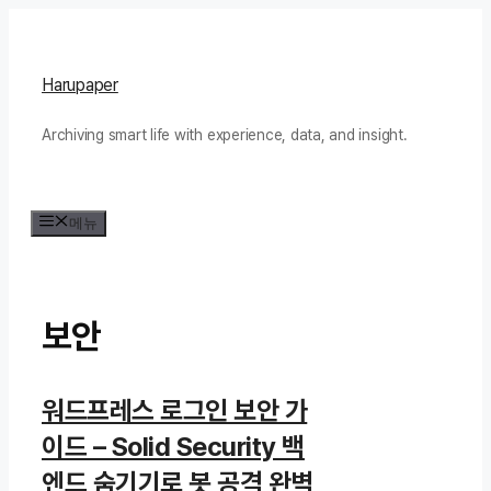
컨
텐
츠
Harupaper
로
Archiving smart life with experience, data, and insight.
건
너
뛰
메뉴
기
보안
워드프레스 로그인 보안 가
이드 – Solid Security 백
엔드 숨기기로 봇 공격 완벽