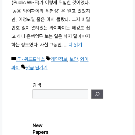
(Public Wi-Fi)가 이렇게 위험한 것이었나.
‘공용 와이파이의 위험성’ 은 알고 있었지
만, 이정도일 줄은 미처 몰랐다. 그저 비밀
번호 없이 열려있는 와이파이는 해킹도 쉽
고 하니 은행업무 보는 일은 하지 말아야지
하는 정도였다. 사실 그동안, …
더 읽기
카
태
IT · 워드프레스
개인정보
,
보안
,
와이
테
그
파이
댓글 남기기
고
리
검색
New
Papers