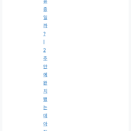
유
증
일
까
?
|
2
주
만
에
완
치
됐
는
데
아