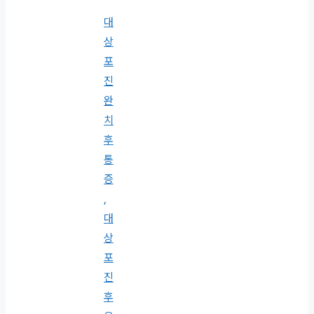
대
상
포
진
완
치
후
통
증
,
대
상
포
진
후