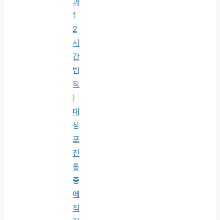
과
1
2
시
간
법
칙
|
대
상
포
진
통
증
에
직