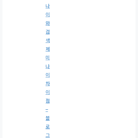
나
이
와
검
색
제
미
나
이
차
이
점
–
블
로
그