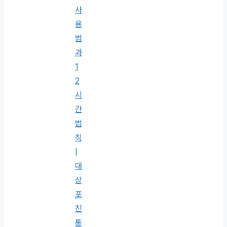
사
용
법
과
1
2
시
간
법
칙
|
대
상
포
진
통