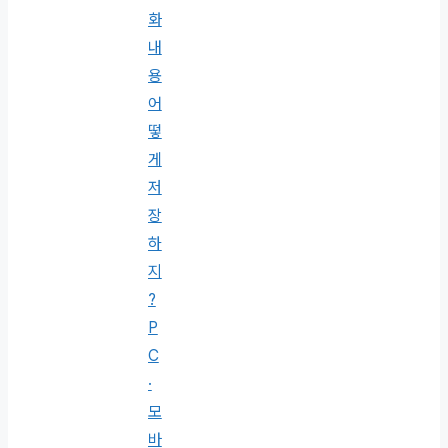
화
내
용
어
떻
게
저
장
하
지
?
P
C
·
모
바