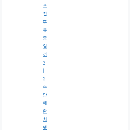
포
진
후
유
증
일
까
?
|
2
주
만
에
완
치
됐