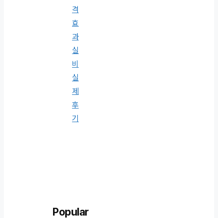
격
효
과
실
비
실
제
후
기
Popular