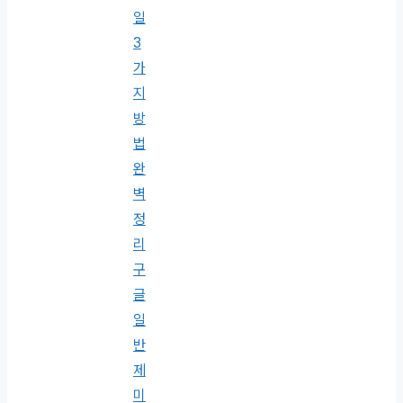
일
3
가
지
방
법
완
벽
정
리
구
글
일
반
제
미