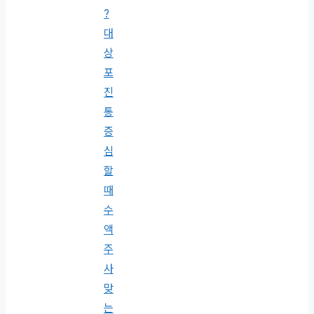
?
대
상
포
진
통
증
심
할
때
수
액
주
사
맞
는