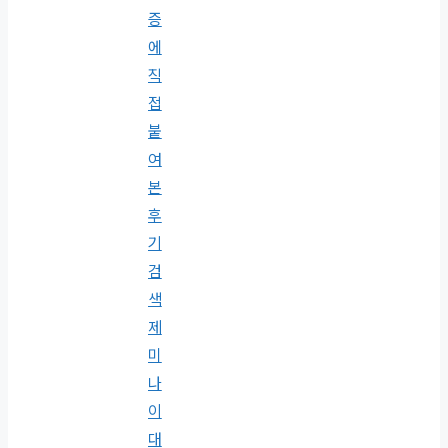
증
에
직
접
붙
여
본
후
기
검
색
제
미
나
이
대