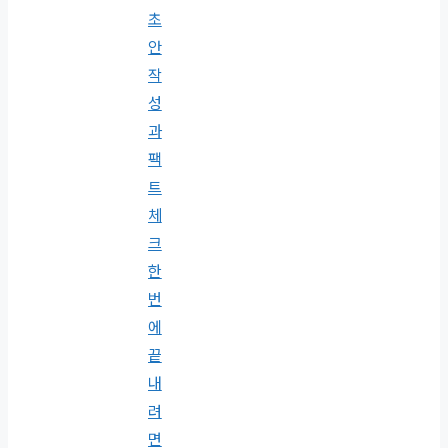
초
안
작
성
과
팩
트
체
크
한
번
에
끝
내
려
면