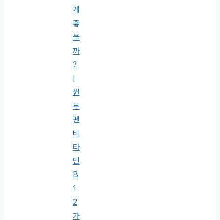
게
좋
을
까
?
|
원
부
펜
비
타
민
B
1
2
가