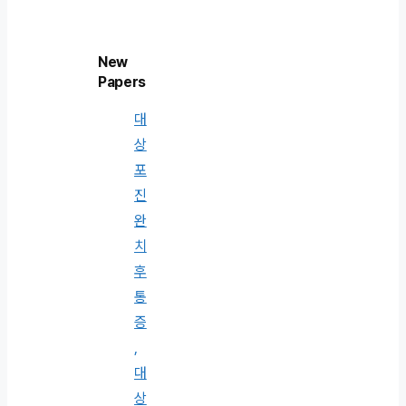
New
Papers
대
상
포
진
완
치
후
통
증
,
대
상