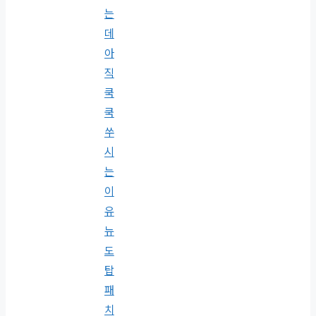
는
데
아
직
쿡
쿡
쑤
시
는
이
유
뉴
도
탑
패
치