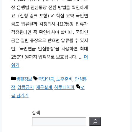
장 은행별 안심통장 전환 방법을 확인하세
요. (신청 링크 포함) ✔ 핵심 요약 국민연
금도 압류될까 걱정되시나요?통장 압류가
걱정된다면 꼭 확인하셔야 합니다. 국민연
금은 일반 통장으로 받으면 압류될 수 있지
만, ‘국민연금 안심통장’을 사용하면 최대
250만 원까지 법적으로 보호됩니다. …
더
읽기
카
태
생활정보
국민연금
,
노후준비
,
안심통
테
그
장
,
압류금지
,
재무설계
,
하루페이퍼
댓
고
글 남기기
리
검색