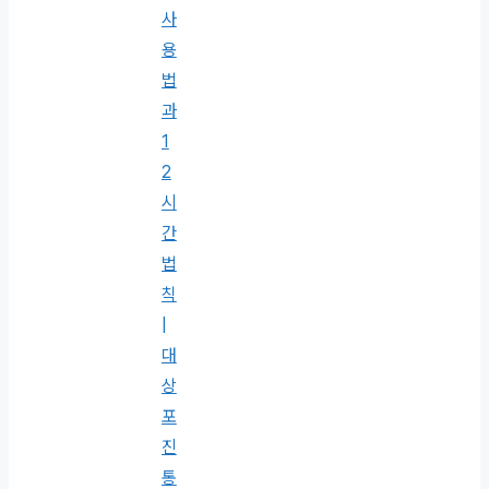
사
용
법
과
1
2
시
간
법
칙
|
대
상
포
진
통