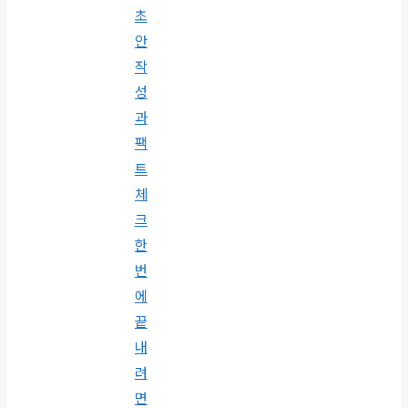
초
안
작
성
과
팩
트
체
크
한
번
에
끝
내
려
면