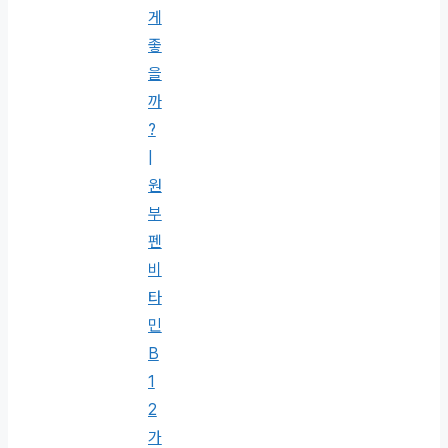
게
좋
을
까
?
|
원
부
펜
비
타
민
B
1
2
가