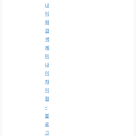
나
이
와
검
색
제
미
나
이
차
이
점
–
블
로
그