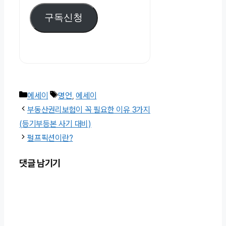
우
구독신청
편
주
소
카
태
에세이
명언
,
에세이
테
그
부동산권리보험이 꼭 필요한 이유 3가지
고
(등기부등본 사기 대비)
리
펄프픽션이란?
댓글 남기기