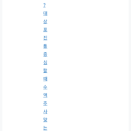
?
대
상
포
진
통
증
심
할
때
수
액
주
사
맞
는