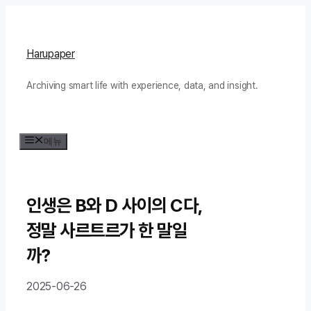
컨
텐
츠
Harupaper
로
Archiving smart life with experience, data, and insight.
건
너
뛰
메뉴
기
인생은 B와 D 사이의 C다,
정말 사르트르가 한 말일
까?
2025-06-26