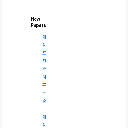
New
Papers
대
상
포
진
완
치
후
통
증
,
대
상