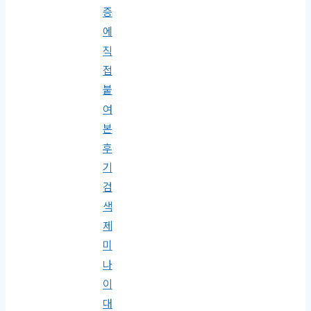
증
에
직
접
붙
여
본
후
기
검
색
제
미
나
이
대