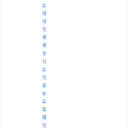
는
데
아
직
쿡
쿡
쑤
시
는
이
유
뉴
도
탑
패
치