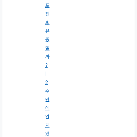
포
진
후
유
증
일
까
?
|
2
주
만
에
완
치
됐