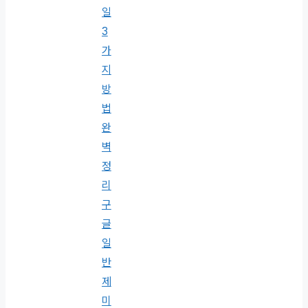
일
3
가
지
방
법
완
벽
정
리
구
글
일
반
제
미