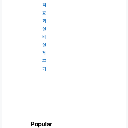
격
효
과
실
비
실
제
후
기
Popular