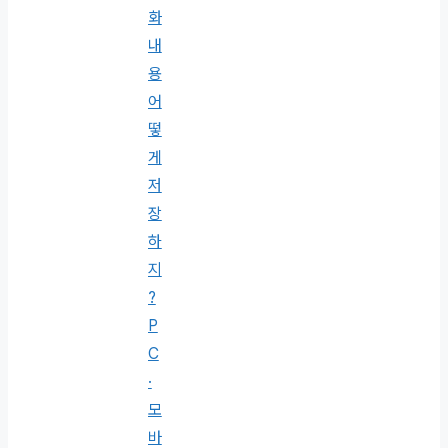
화
내
용
어
떻
게
저
장
하
지
?
P
C
·
모
바