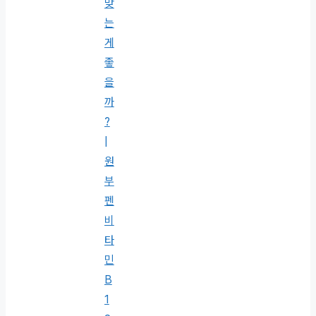
맞
는
게
좋
을
까
?
|
원
부
펜
비
타
민
B
1