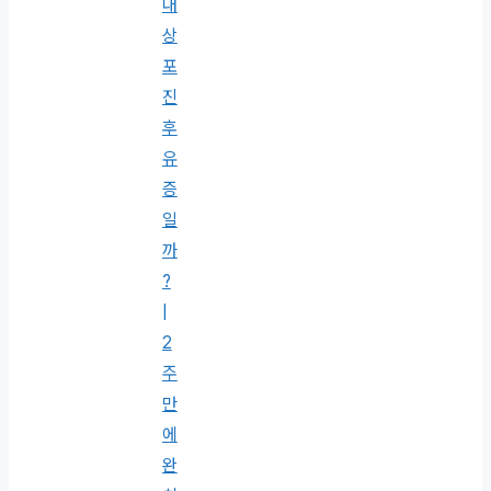
대
상
포
진
후
유
증
일
까
?
|
2
주
만
에
완