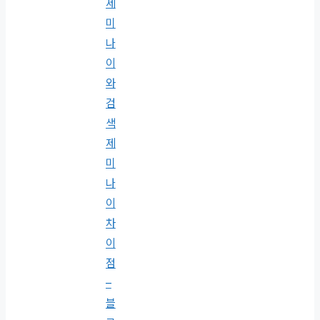
제
미
나
이
와
검
색
제
미
나
이
차
이
점
–
블