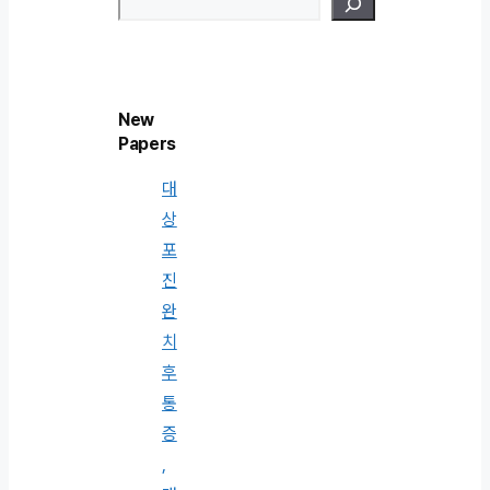
New
Papers
대
상
포
진
완
치
후
통
증
,