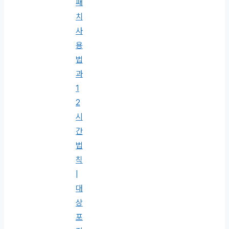
패
치
사
용
법
과
1
2
시
간
법
칙
|
대
상
포