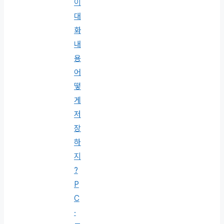
이
대
화
내
용
어
떻
게
저
장
하
지
?
P
C
·