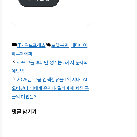
편
주
소
카
태
IT · 워드프레스
모델붕괴
,
제미나이
,
테
그
하루페이퍼
고
자꾸 코를 후비면 생기는 5가지 문제와
리
예방법
2025년 구글 검색점유율 1위 시대, AI
오버뷰냐 생태계 유지냐 딜레마에 빠진 구
글의 해법은?
댓글 남기기