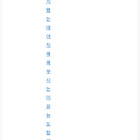
치
됐
는
데
아
직
쿡
쿡
쑤
시
는
이
유
뉴
도
탑