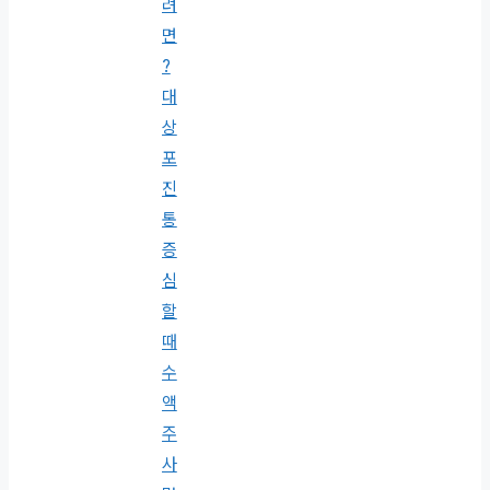
려
면
?
대
상
포
진
통
증
심
할
때
수
액
주
사