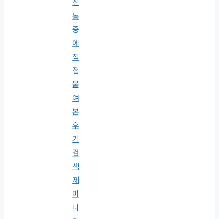
진
통
증
에
직
접
붙
여
본
후
기
검
색
제
미
나