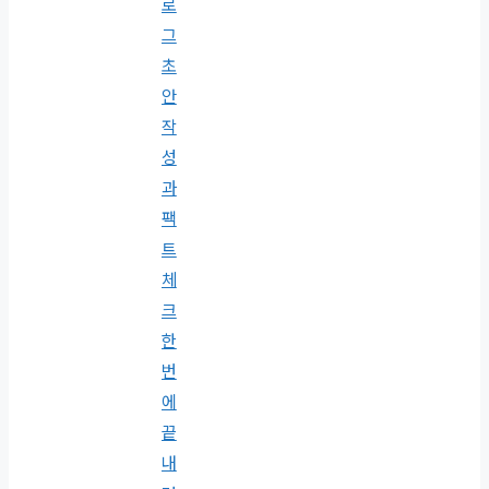
로
그
초
안
작
성
과
팩
트
체
크
한
번
에
끝
내