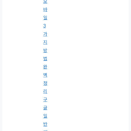
모
바
일
3
가
지
방
법
완
벽
정
리
구
글
일
반