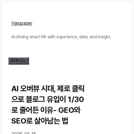
컨
텐
츠
Harupaper
로
Archiving smart life with experience, data, and insight.
건
너
뛰
메뉴
기
AI 오버뷰 시대, 제로 클릭
으로 블로그 유입이 1/30
로 줄어든 이유- GEO와
SEO로 살아남는 법