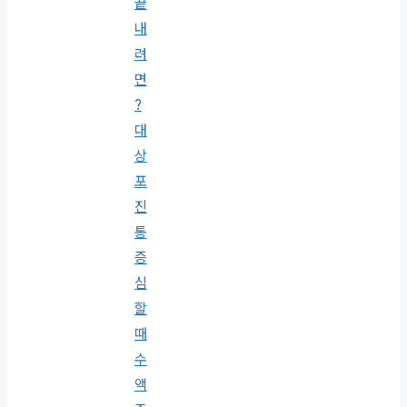
끝
내
려
면
?
대
상
포
진
통
증
심
할
때
수
액