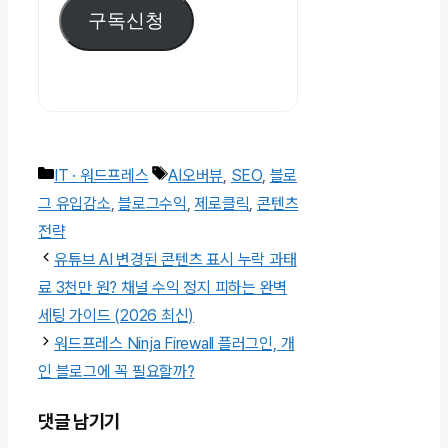
우
구독신청
편
주
소
카
태
IT · 워드프레스
AI오버뷰
,
SEO
,
블로
테
그
그 유입감소
,
블로그수익
,
제로클릭
,
콘텐츠
고
전략
리
유튜브 AI 변경된 콘텐츠 표시 누락 과태
료 3천만 원? 채널 수익 정지 피하는 완벽
세팅 가이드 (2026 최신)
워드프레스 Ninja Firewall 플러그인, 개
인 블로그에 꼭 필요할까?
댓글 남기기