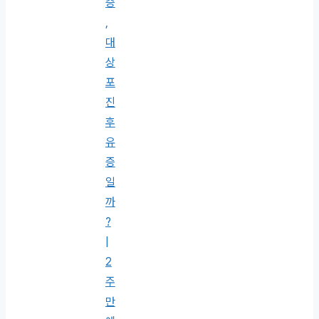
증
,
대
상
포
진
후
유
증
일
까
?
|
2
주
만