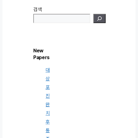
검색
New
Papers
대
상
포
진
완
치
후
통