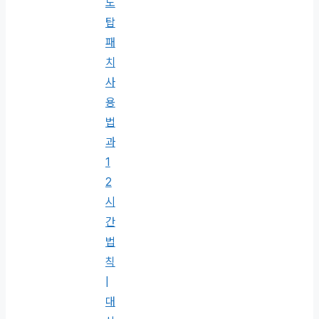
도
탑
패
치
사
용
법
과
1
2
시
간
법
칙
|
대