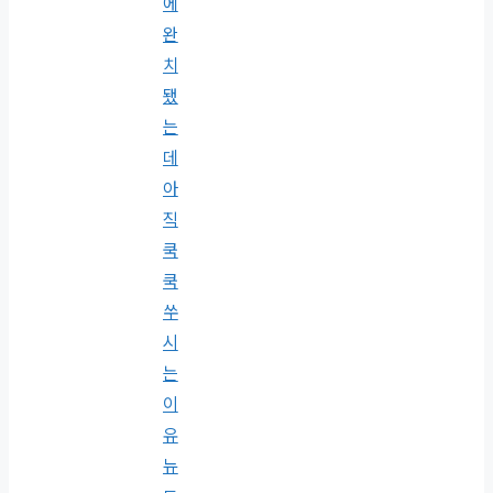
에
완
치
됐
는
데
아
직
쿡
쿡
쑤
시
는
이
유
뉴