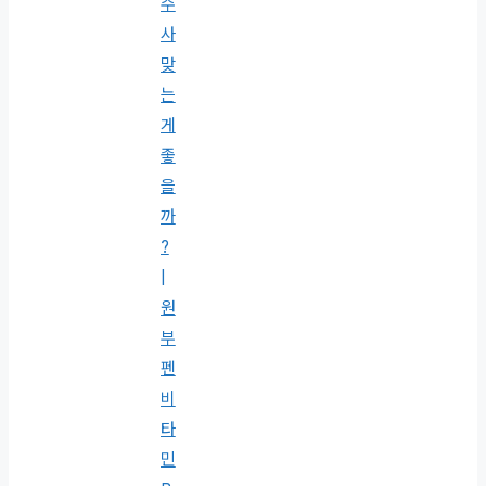
주
사
맞
는
게
좋
을
까
?
|
원
부
펜
비
타
민