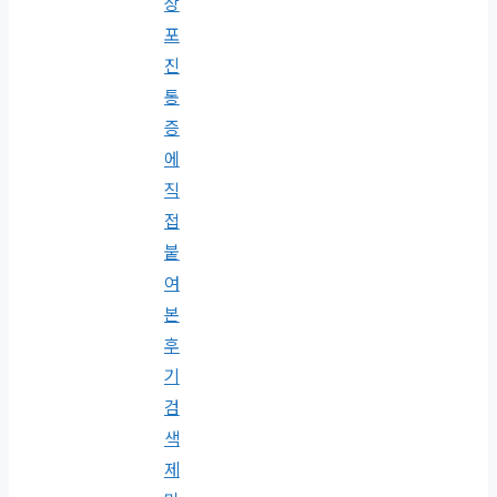
상
포
진
통
증
에
직
접
붙
여
본
후
기
검
색
제