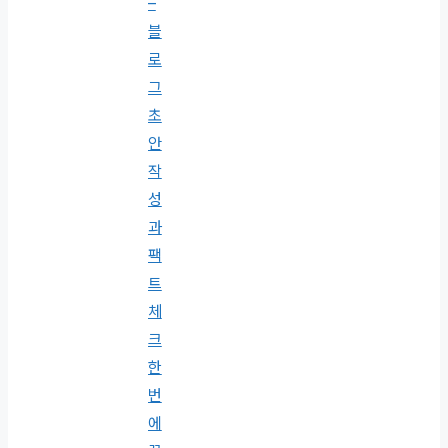
–
블
로
그
초
안
작
성
과
팩
트
체
크
한
번
에