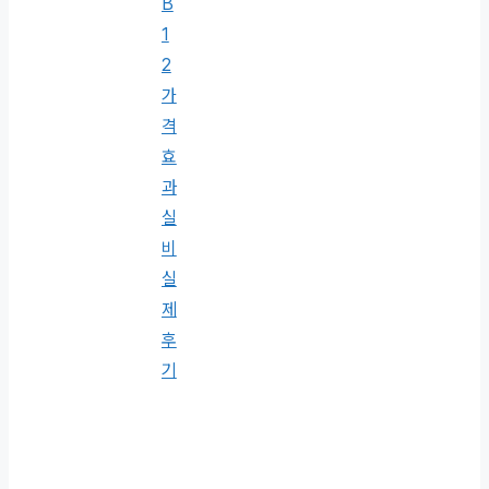
B
1
2
가
격
효
과
실
비
실
제
후
기