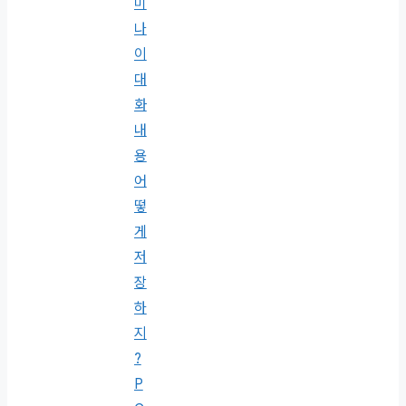
미
나
이
대
화
내
용
어
떻
게
저
장
하
지
?
P