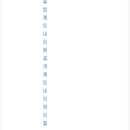
일
반
제
미
나
이
와
검
색
제
미
나
이
차
이
점