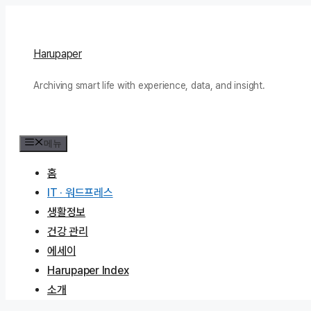
컨
텐
츠
Harupaper
로
Archiving smart life with experience, data, and insight.
건
너
뛰
메뉴
기
홈
IT · 워드프레스
생활정보
건강 관리
에세이
Harupaper Index
소개