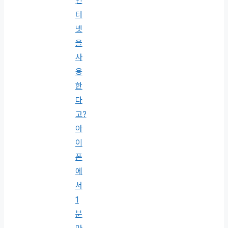
인
터
넷
을
사
용
한
다
고?
아
이
폰
에
서
1
분