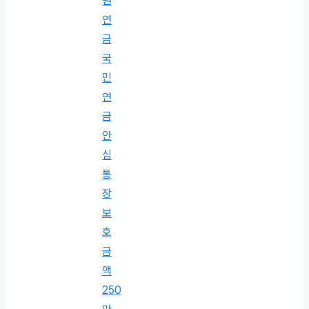
원
연
금
국
민
연
금
안
심
통
장
보
호
금
액
250