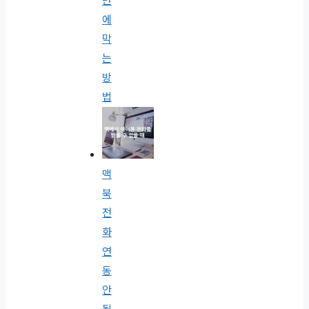
만
에
막
는
방
법
맥
북
전
화
연
동
안