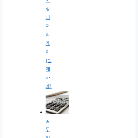
미
싱
대
처
4
가
지
(실
제
사
례)
공
무