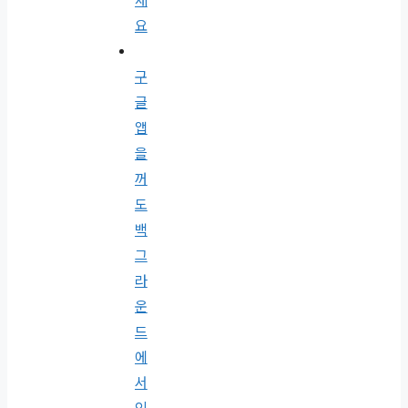
세
요
구
글
앱
을
꺼
도
백
그
라
운
드
에
서