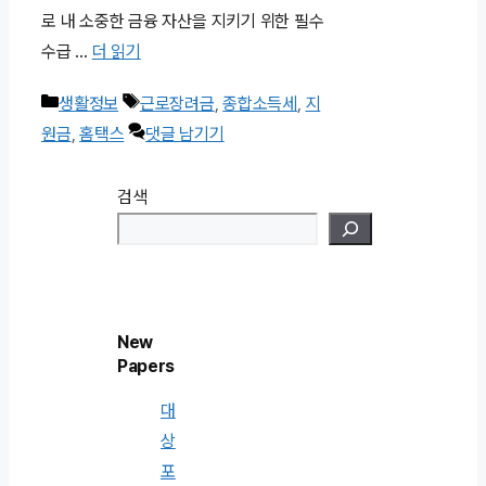
로 내 소중한 금융 자산을 지키기 위한 필수
수급 …
더 읽기
카
태
생활정보
근로장려금
,
종합소득세
,
지
테
그
원금
,
홈택스
댓글 남기기
고
리
검색
New
Papers
대
상
포