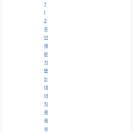
?
|
2
주
만
에
완
치
됐
는
데
아
직
쿡
쿡
쑤