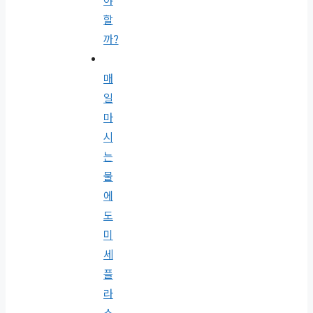
야
할
까?
매
일
마
시
는
물
에
도
미
세
플
라