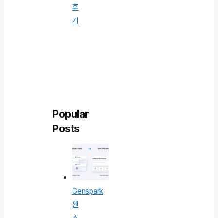
후
기
Popular
Posts
Genspark
젠