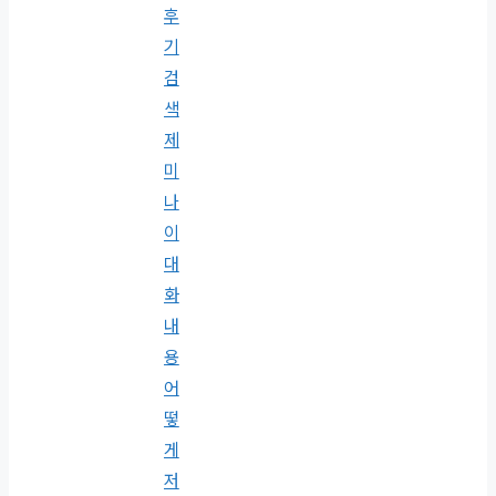
후
기
검
색
제
미
나
이
대
화
내
용
어
떻
게
저