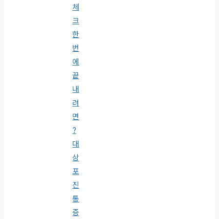
체
크
한
번
에
끝
내
려
면
?
대
상
포
진
통
증