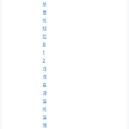
부
펜
비
타
민
B
1
2
가
격
효
과
실
비
실
제