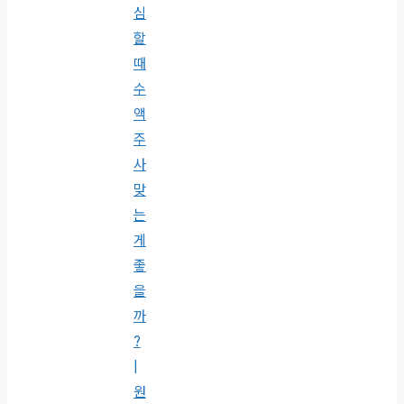
심
할
때
수
액
주
사
맞
는
게
좋
을
까
?
|
원