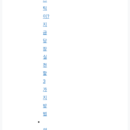
스
틱
이?
지
금
당
장
실
천
할
3
가
지
방
법