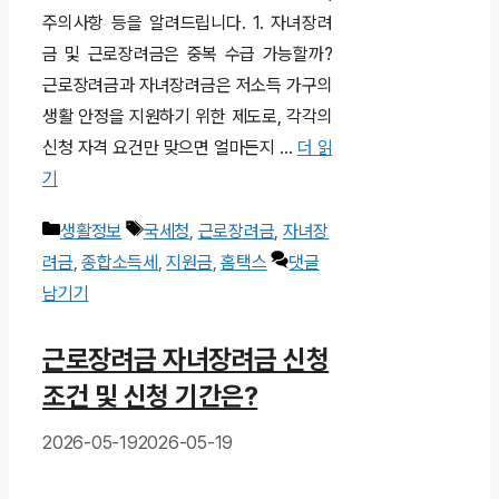
주의사항 등을 알려드립니다. 1. 자녀장려
금 및 근로장려금은 중복 수급 가능할까?
근로장려금과 자녀장려금은 저소득 가구의
생활 안정을 지원하기 위한 제도로, 각각의
신청 자격 요건만 맞으면 얼마든지 …
더 읽
기
카
태
생활정보
국세청
,
근로장려금
,
자녀장
테
그
려금
,
종합소득세
,
지원금
,
홈택스
댓글
고
남기기
리
근로장려금 자녀장려금 신청
조건 및 신청 기간은?
2026-05-19
2026-05-19