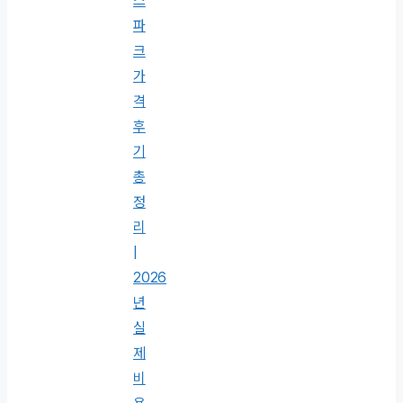
스
파
크
가
격
후
기
총
정
리
|
2026
년
실
제
비