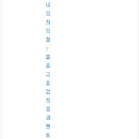
나
이
차
이
점
–
블
로
그
초
안
작
성
과
팩
트