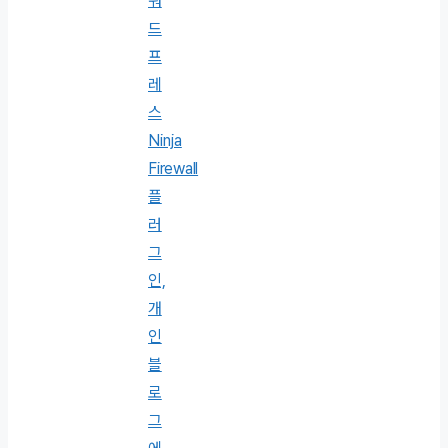
워
드
프
레
스
Ninja
Firewall
플
러
그
인,
개
인
블
로
그