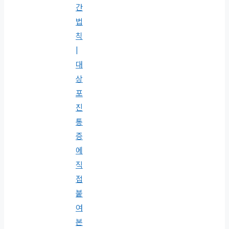
간
법
칙
|
대
상
포
진
통
증
에
직
접
붙
여
본