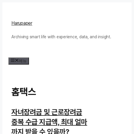
컨
텐
츠
Harupaper
로
Archiving smart life with experience, data, and insight.
건
너
뛰
메뉴
기
홈택스
자녀장려금 및 근로장려금
중복 수급 지급액, 최대 얼마
까지 받을 수 있을까?