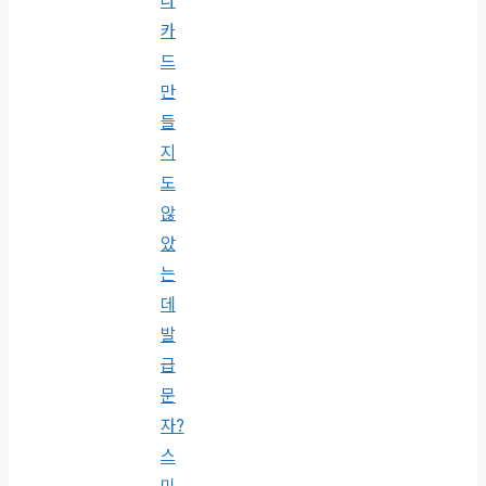
나
카
드
만
들
지
도
않
았
는
데
발
급
문
자?
스