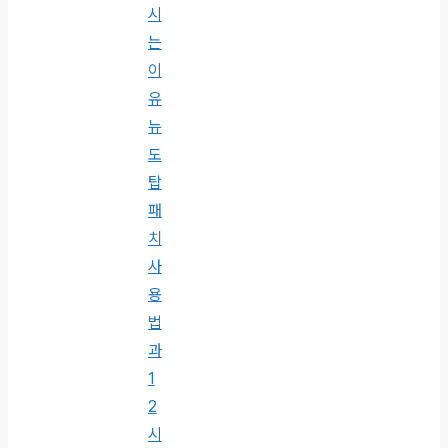
시
는
이
유
뉴
도
탑
패
치
사
용
법
과
1
2
시