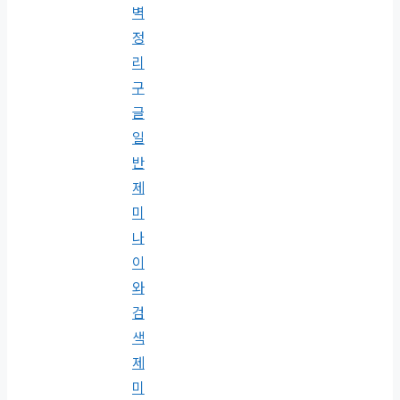
벽
정
리
구
글
일
반
제
미
나
이
와
검
색
제
미