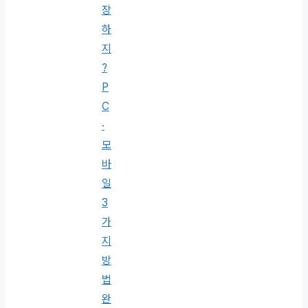
장
하
지
?
P
C
·
모
바
일
3
가
지
방
법
완