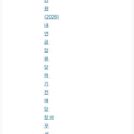
만
원
(2026)
내
연
금
압
류
당
하
기
전
에
당
장 바
꾸