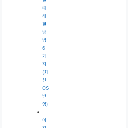
될
때
해
결
방
법
6
가
지
(최
신
OS
반
영)
어