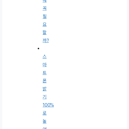
에
꼭
필
요
할
까?
스
마
트
폰
밝
기
100%
로
높