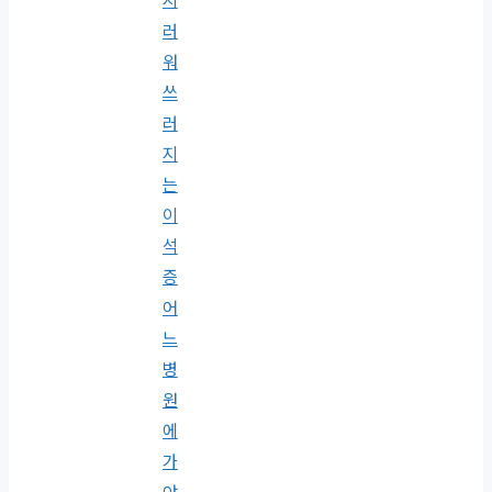
지
러
워
쓰
러
지
는
이
석
증
어
느
병
원
에
가