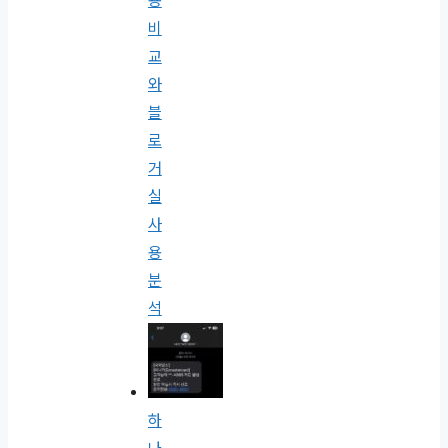
용
비
교
와
블
로
거
실
사
용
분
석
하