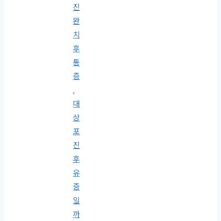
진
완
치
후
통
증
,
대
상
포
진
후
유
증
일
까