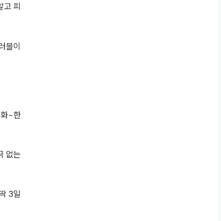
알고 피
트러블이
 화~한
극 없는
딱 3일