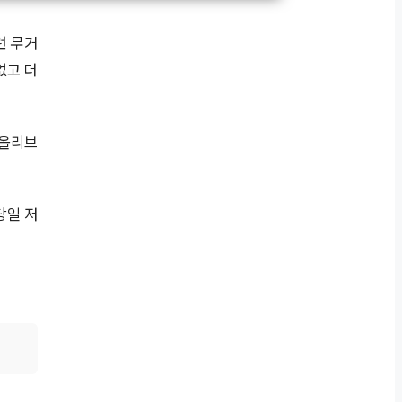
런 무거
없고 더
 올리브
당일 저