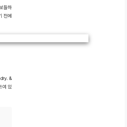
들보들하
기 전에
ry. &
쓰여 있