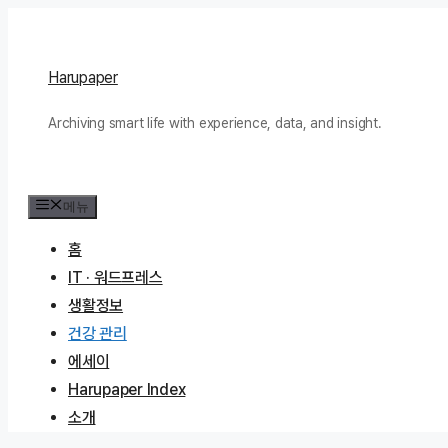
컨
텐
츠
Harupaper
로
Archiving smart life with experience, data, and insight.
건
너
뛰
메뉴
기
홈
IT · 워드프레스
생활정보
건강 관리
에세이
Harupaper Index
소개