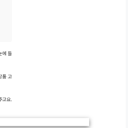
눈에 들
장품 고
주고요.