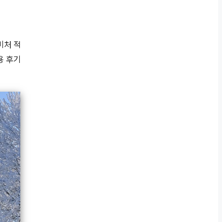
미처 적
용 후기